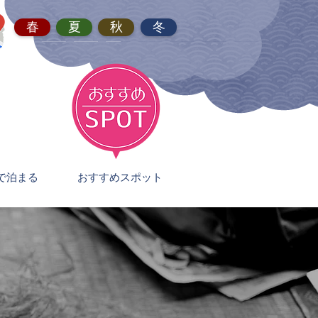
春
夏
秋
冬
で泊まる
おすすめスポット