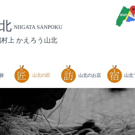
然 秘境 絶景
山北
​NIIGATA SANPOKU
潟村上 かえろう山北
験
山北の匠
山北のお店
山北