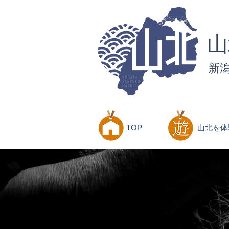
新潟 秘境 絶景の旅 山北 | 新潟 村上 かえろう 山北 さんぽく 旅行 観光 宿 宿泊 旅 笹川流れ 自
​
新
TOP
山北を体