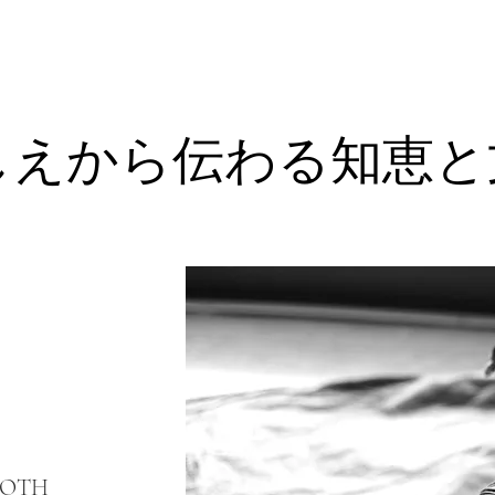
しえから伝わる知恵と
LOTH