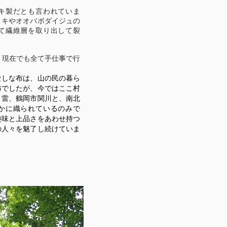
キ製だとも言われていま
ノキやオオバボダイジュの
て繊維層を取り出して裂
でも全て手仕事で行
、現在
なしな布は、山の民の暮ら
布でしたが、今ではここ村
、雷、鶴岡市関川と、南北
かに織られているのみで
趣味と上品さをあわせ持つ
の人々を魅了し続けていま