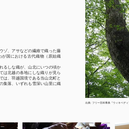
ウゾ、アサなどの繊維で織った藤
わが国における古代織物（原始織
れるしな織が、山北にいつの頃か
ては北越の各地にしな織りが見ら
では、羽越国境である当山北町と
の集落、いずれも雪深い山里に織
出典: フリー百科事典『ウィキペディア（