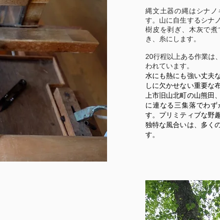
縄文土器の縄はシナノ
す。山に自生するシナ
樹皮を剥ぎ、木灰で煮
き、糸にします。
20行程以上ある作業は
われています。
水にも熱にも強い丈夫
しに欠かせない重要な
上市旧山北町の山熊田
に連なる三集落でわず
す。プリミティブな野
独特な風合いは、多く
す。