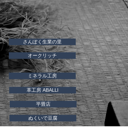
さんぽく生業の里
オークリッチ
ミネラル工房
革工房 ABALLI
平畳店
ぬくいで豆腐